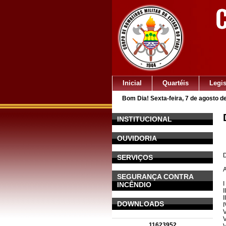
Inicial
Quartéis
Legi
Bom Dia! Sexta-feira, 7 de agosto d
INSTITUCIONAL
OUVIDORIA
D
SERVIÇOS
A
SEGURANÇA CONTRA
I
INCÊNDIO
I
I
DOWNLOADS
I
V
V
11623952