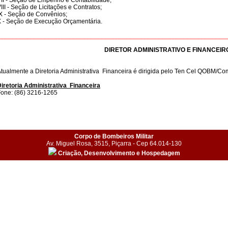
II - Seção de Empenho e Contabilidade;
III - Seção de Licitações e Contratos;
X - Seção de Convênios;
 - Seção de Execução Orçamentária.
________________________________________________________________
DIRETOR ADMINISTRATIVO E FINANCEIR
tualmente a Diretoria Administrativa Financeira é dirigida pelo Ten Cel QOBM/C
iretoria Administrativa Financeira
one: (86) 3216-1265
Corpo de Bombeiros Militar
Av. Miguel Rosa, 3515, Piçarra - Cep 64.014-130
Criação, Desenvolvimento e Hospedagem