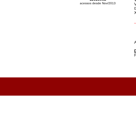
V
acessos desde Nov/2013
V
I
X
A
D
F