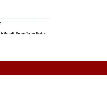
______________________________
O
omb
Marcello
Rubem Santos Bastos